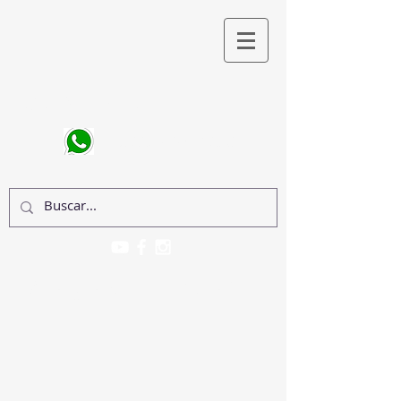
CONTATO
(011) 98945-2103
Anghela Oshiro