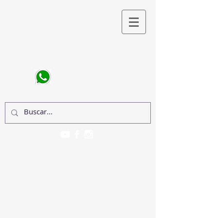
CONTATO
(011) 98945-2103
Anghela Oshiro