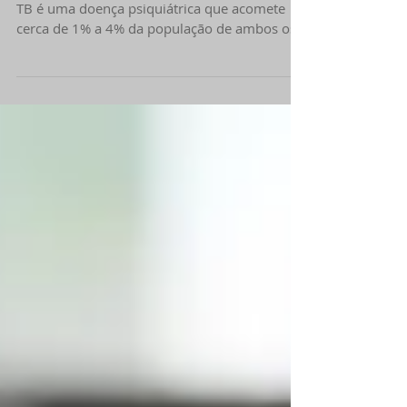
Transtorno Bipolar também conhecido como
TB é uma doença psiquiátrica que acomete
cerca de 1% a 4% da população de ambos os
gêneros, se...