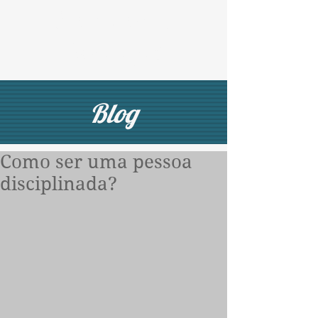
Na roda com
Psicólogos
Blog
Como ser uma pessoa
disciplinada?