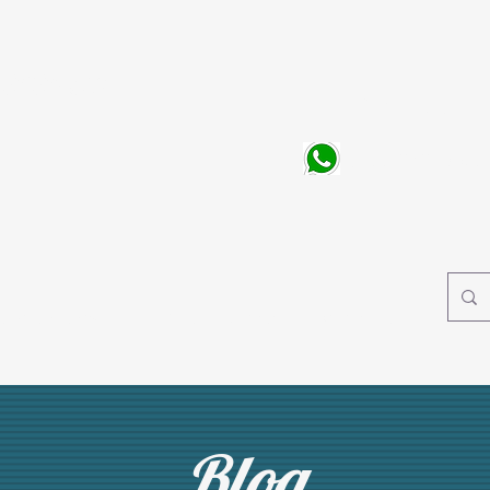
ólogos
CONTAT
(011) 98945-210
a Anghela Oshiro
Blog
Contato
Monitoria
Blog