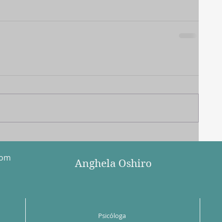
com
Anghela Oshiro
Psicóloga