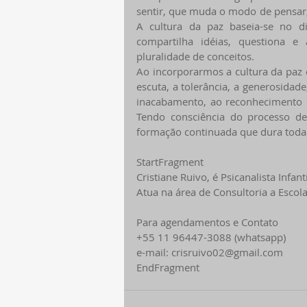
sentir, que muda o modo de pensar
A cultura da paz baseia-se no diá
compartilha idéias, questiona e
pluralidade de conceitos.
Ao incorporarmos a cultura da paz e
escuta, a tolerância, a generosida
inacabamento, ao reconhecimento d
Tendo consciência do processo d
formação continuada que dura toda 
StartFragment
Cristiane Ruivo, é Psicanalista Infa
Atua na área de Consultoria a Escola
Para agendamentos e Contato
+55 11 96447-3088 (whatsapp)
e-mail: crisruivo02@gmail.com
EndFragment