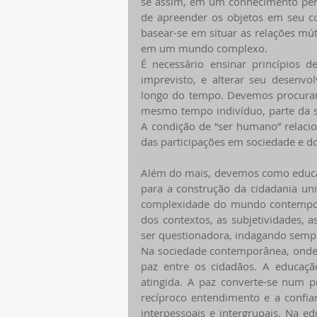
se assim, em um conhecimento pert
de apreender os objetos em seu co
basear-se em situar as relações mútu
em um mundo complexo.
É necessário ensinar princípios d
imprevisto, e alterar seu desenvo
longo do tempo. Devemos procurar 
mesmo tempo indivíduo, parte da so
A condição de “ser humano” relacio
das participações em sociedade e d
Além do mais, devemos como educa
para a construção da cidadania univ
complexidade do mundo contemporâ
dos contextos, as subjetividades, a
ser questionadora, indagando sempr
Na sociedade contemporânea, onde a
paz entre os cidadãos. A educaç
atingida. A paz converte-se num p
recíproco entendimento e a confia
interpessoais e intergrupais. Na 