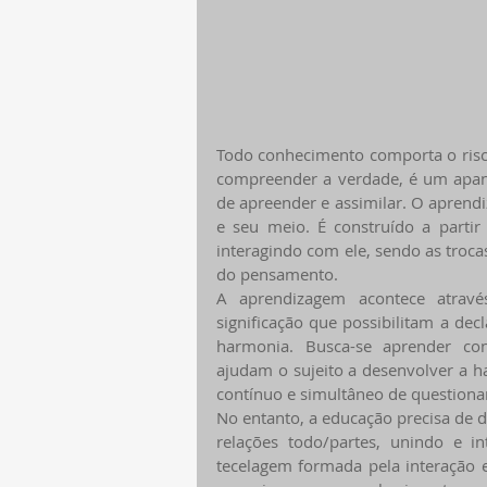
Todo conhecimento comporta o risc
compreender a verdade, é um apanh
de apreender e assimilar. O aprendi
e seu meio. É construído a partir
interagindo com ele, sendo as troca
do pensamento.
A aprendizagem acontece atravé
significação que possibilitam a de
harmonia. Busca-se aprender con
ajudam o sujeito a desenvolver a 
contínuo e simultâneo de questionar
No entanto, a educação precisa de di
relações todo/partes, unindo e i
tecelagem formada pela interação 