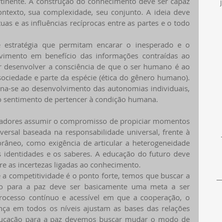
inente. A construção do conhecimento deve ser capaz 
ntexto, sua complexidade, seu conjunto. A ideia deve 
as e as influências recíprocas entre as partes e o todo 
e estratégia que permitam encarar o inesperado e o 
lvimento em benefício das informações contraídas ao 
desenvolver a consciência de que o ser humano é ao 
ciedade e parte da espécie (ética do gênero humano). 
na-se ao desenvolvimento das autonomias individuais, 
o sentimento de pertencer à condição humana. 
dores assumir o compromisso de propiciar momentos 
ersal baseada na responsabilidade universal, frente à 
neo, como exigência de articular a heterogeneidade 
s identidades e os saberes. A educação do futuro deve 
e as incertezas ligadas ao conhecimento.
 competitividade é o ponto forte, temos que buscar a 
ão para a paz deve ser basicamente uma meta a ser 
rocesso contínuo e acessível em que a cooperação, o 
nça em todos os níveis ajustam as bases das relações 
educação para a paz devemos buscar mudar o modo de 